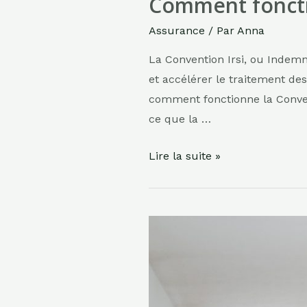
Comment fonctio
Assurance
/ Par
Anna
La Convention Irsi, ou Indemn
et accélérer le traitement des
comment fonctionne la Convent
ce que la …
Comment
Lire la suite »
fonctionne
la
Convention
Irsi
?