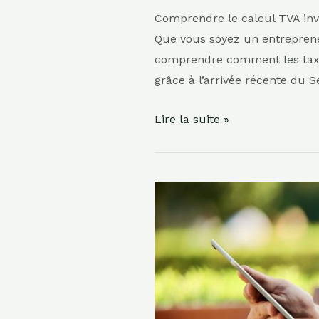
Comprendre le calcul TVA inv
Que vous soyez un entrepreneu
comprendre comment les taxes
grâce à l’arrivée récente du 
Calcul
Lire la suite »
TVA
inversée
:
Guide
pratique
pour
entrepreneurs
et
commerçants