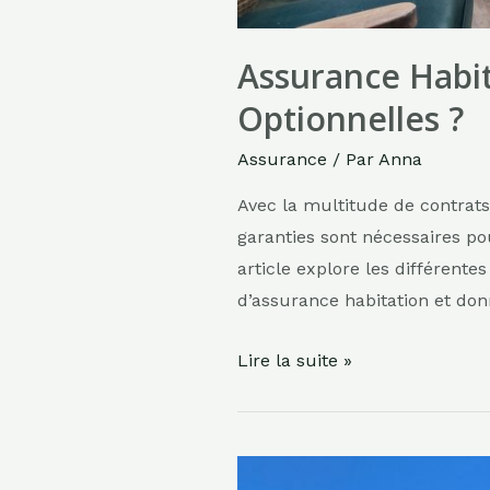
Assurance Habita
Optionnelles ?
Assurance
/ Par
Anna
Avec la multitude de contrats 
garanties sont nécessaires p
article explore les différente
d’assurance habitation et don
Assurance
Lire la suite »
Habitation
:
Quels
sont