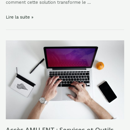
comment cette solution transforme le …
ENT
Lire la suite »
Auvergne
:
Plateforme
Numérique
Éducative
en
Auvergne-
Rhône-
Alpes
Accès AMU ENT : Services et Outils