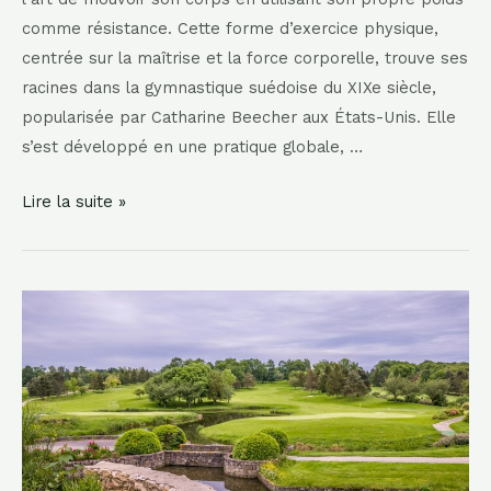
comme résistance. Cette forme d’exercice physique,
centrée sur la maîtrise et la force corporelle, trouve ses
racines dans la gymnastique suédoise du XIXe siècle,
popularisée par Catharine Beecher aux États-Unis. Elle
s’est développé en une pratique globale, …
Qu’est
Lire la suite »
ce
que
la
callisthénie