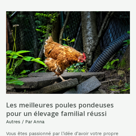
beaux
parcours
de
golf
en
France
pour
un
séjour
inoubliable
Les meilleures poules pondeuses
pour un élevage familial réussi
Autres
/ Par
Anna
Vous êtes passionné par l’idée d’avoir votre propre