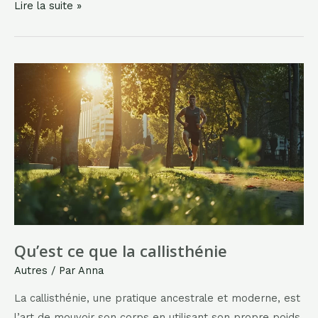
Comment
Lire la suite »
me
masquer/démasquer
du
registre
SIREN
?
Qu’est ce que la callisthénie
Autres
/ Par
Anna
La callisthénie, une pratique ancestrale et moderne, est
l’art de mouvoir son corps en utilisant son propre poids