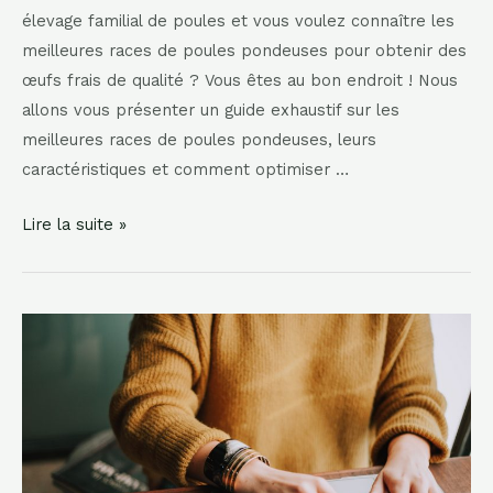
élevage familial de poules et vous voulez connaître les
meilleures races de poules pondeuses pour obtenir des
œufs frais de qualité ? Vous êtes au bon endroit ! Nous
allons vous présenter un guide exhaustif sur les
meilleures races de poules pondeuses, leurs
caractéristiques et comment optimiser …
Les
Lire la suite »
meilleures
poules
pondeuses
pour
un
élevage
familial
réussi