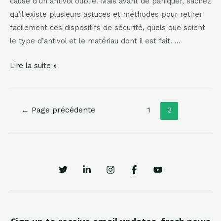
cause d’un antivol oublié. Mais avant de paniquer, sachez
qu’il existe plusieurs astuces et méthodes pour retirer
facilement ces dispositifs de sécurité, quels que soient
le type d’antivol et le matériau dont il est fait. …
Comment
Lire la suite »
enlever
un
antivol
Pagination
←
Page précédente
1
2
:
des
astuces
publications
et
conseils
pour
éviter
les
problèmes